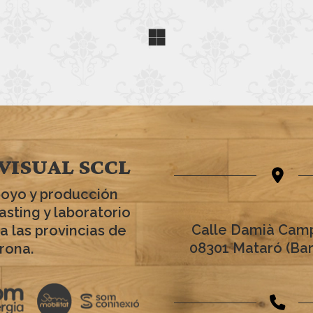
VISUAL SCCL
poyo y producción
asting y laboratorio
Calle Damià Camp
a las provincias de
08301 Mataró (Ba
rona.