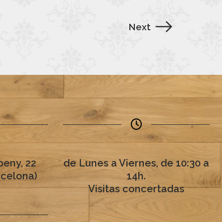
Next
eny, 22
de Lunes a Viernes, de 10:30 a
rcelona)
14h.
Visitas concertadas