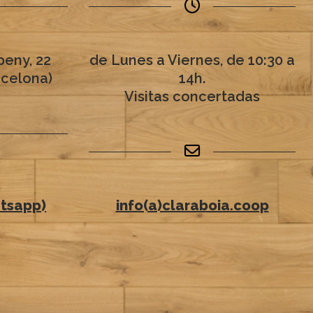
eny, 22
de Lunes a Viernes, de 10:30 a
rcelona)
14h.
Visitas concertadas
6
tsapp)
info(a)claraboia.coop