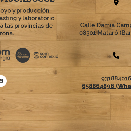
poyo y producción
asting y laboratorio
Calle Damià Camp
a las provincias de
08301 Mataró (Ba
rona.
93188401
658864896 (Wha