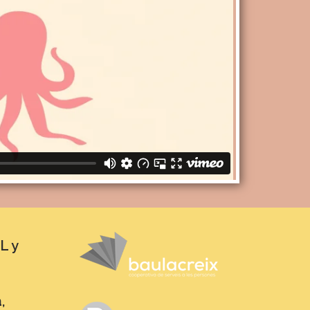
L y
,