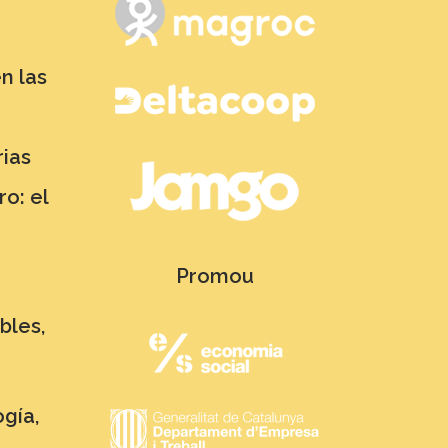
n las
rias
o: el
Promou
bles,
gía,