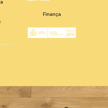
ra
Finança
a