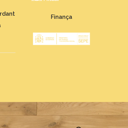
ordant
Finança
a