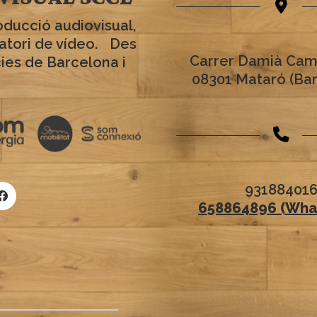
oducció audiovisual,
ratori de vídeo. Des
Carrer Damià Cam
cies de Barcelona i
08301 Mataró (Ba
93188401
658864896 (Wha