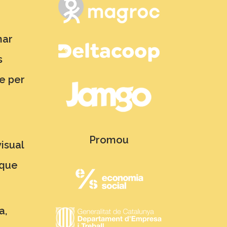
nar
s
e per
Promou
isual
 que
a,