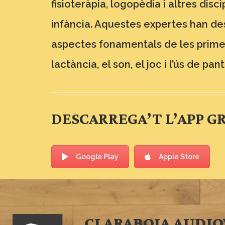
fisioteràpia, logopèdia i altres dis
infància. Aquestes expertes han des
aspectes fonamentals de les primer
lactància, el son, el joc i l’ús de pant
DESCARREGA’T L’APP G
Google Play
Apple Store
CLARABOIA AUDIO