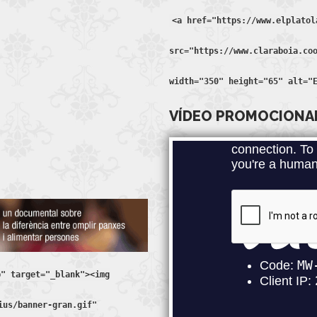
<a href="https://www.elplatol
src="https://www.claraboia.co
width="350" height="65" alt="
VÍDEO PROMOCIONAL 
p" target="_blank"><img
ius/banner-gran.gif"