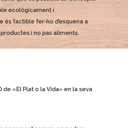
ble ecològicament i
 és factible fer-ho d’esquena a
roductes i no pas aliments.
de «El Plat o la Vida» en la seva
.