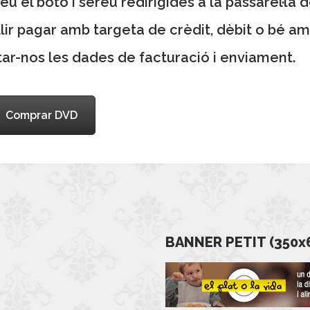
u el botó i sereu redirigides a la passarel·l
lir pagar amb targeta de crèdit, dèbit o bé a
itar-nos les dades de facturació i enviament.
Comprar DVD
BANNER PETIT (350x