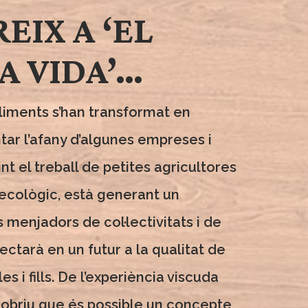
EIX A ‘EL
A VIDA’…
 aliments s’han transformat en
ar l’afany d’algunes empreses i
nt el treball de petites agricultores
u ecològic, està generant un
 menjadors de col·lectivitats i de
ectarà en un futur a la qualitat de
les i fills. De l’experiència viscuda
cobriu que és possible un concepte