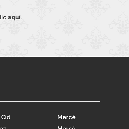
lic
aquí
.
 Cid
Mercè
ez
Merçé