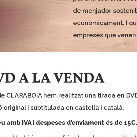
de menjador sosteni
econòmicament. I que
empreses que venen p
VD A LA VENDA
e CLARABOIA hem realitzat una tirada en DVD 
ó original i subtitulada en castellà i català.
eu amb IVA i despeses d’enviament és de
15€