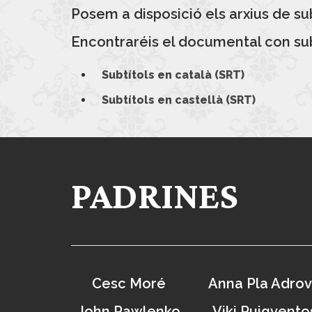
Posem a disposició els arxius de su
Encontraréis
el documental con sub
Subtítols en català (SRT)
Subtítols en castellà (SRT)
PADRINES
Cesc Moré
Anna Pla Adro
John Pawlenko
Viki Puigvento