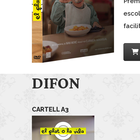
Preme
escol
facil
DIFON
CARTELL A3