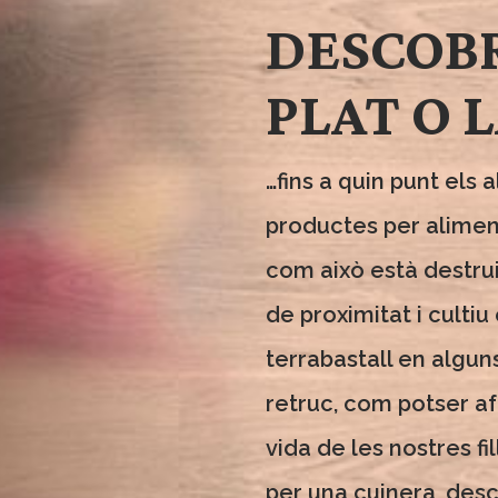
DESCOBR
PLAT O L
…fins a quin punt els
productes per aliment
com això està destrui
de proximitat i culti
terrabastall en alguns
retruc, com potser af
vida de les nostres fil
per una cuinera, des