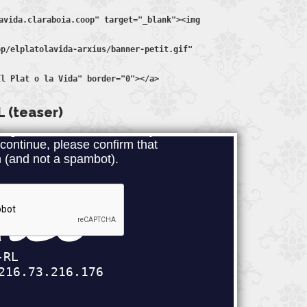
avida.claraboia.coop" target="_blank"><img
op/elplatolavida-arxius/banner-petit.gif"
El Plat o la Vida" border="0"></a>
(teaser)