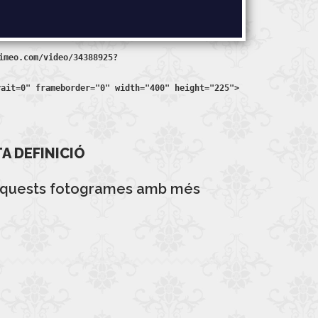
imeo.com/video/34388925?
rait=0" frameborder="0" width="400" height="225">
A DEFINICIÓ
aquests fotogrames amb més