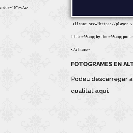
order="0"></a>
<iframe src="https://player.v
title=0&amp;byline=0&amp;port
</iframe>
FOTOGRAMES EN ALT
Podeu descarregar 
qualitat
aquí
.