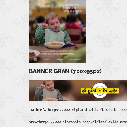
BANNER GRAN (700x95px)
<a href="https://www.elplatolavida.claraboia.coo
src="https://www.claraboia.coop/elplatolavida-arx