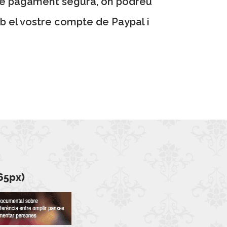
a de pagament segura, on podreu
mb el vostre compte de
Paypal
i
65px)