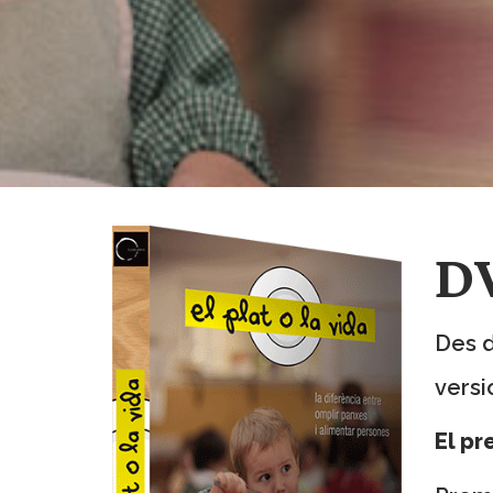
D
Des d
versi
El pr