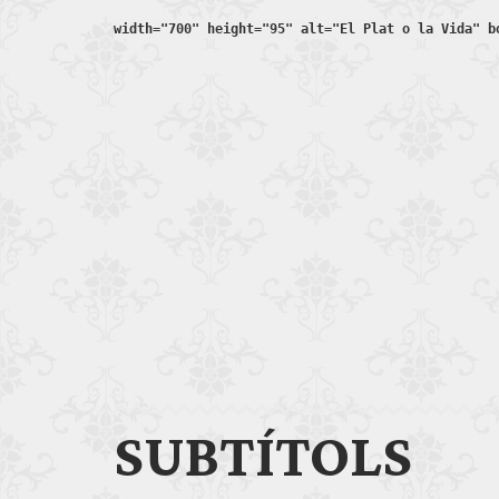
width="700" height="95" alt="El Plat o la Vida" b
SUBTÍTOLS