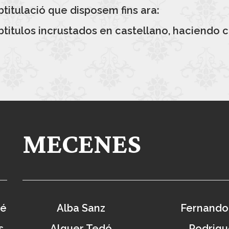
btitulació que disposem fins ara:
titulos incrustados en castellano, haciendo c
MECENES
vé
Alba Sanz
Fernando
s
Alguer Tedó
Rodrigu