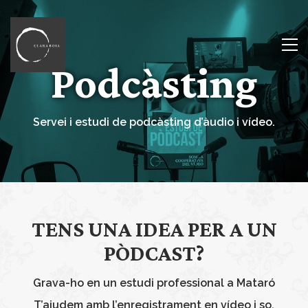
Podcàsting
Servei i estudi de podcàsting d’àudio i vídeo.
TENS UNA IDEA PER A UN
PÒDCAST?
Grava-ho en un estudi professional a Mataró
T’ajudem amb l’enregistrament en vídeo i so.