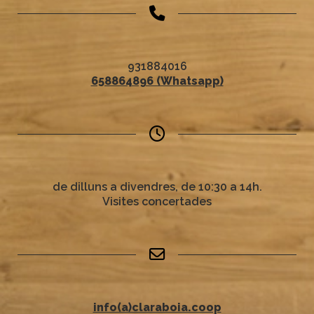
931884016
658864896 (Whatsapp)
de dilluns a divendres, de 10:30 a 14h.
Visites concertades
info(a)claraboia.coop