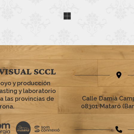
VISUAL SCCL
poyo y producción
asting y laboratorio
Calle Damià Camp
a las provincias de
08301 Mataró (Ba
rona.