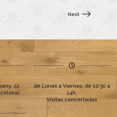
Next
eny, 22
de Lunes a Viernes, de 10:30 a
rcelona)
14h.
Visitas concertadas