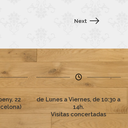
Next
eny, 22
de Lunes a Viernes, de 10:30 a
rcelona)
14h.
Visitas concertadas