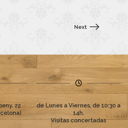
Next
eny, 22
de Lunes a Viernes, de 10:30 a
rcelona)
14h.
Visitas concertadas