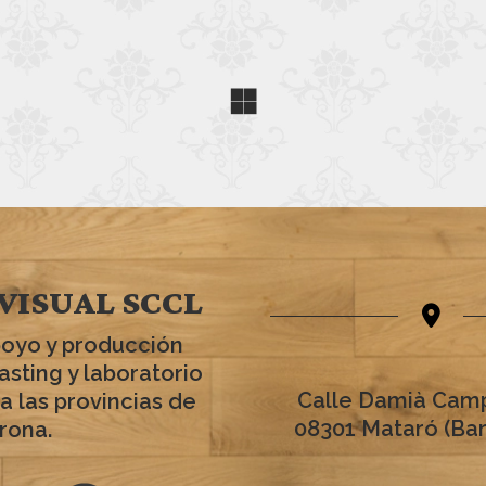
VISUAL SCCL
poyo y producción
asting y laboratorio
Calle Damià Camp
a las provincias de
08301 Mataró (Ba
rona.