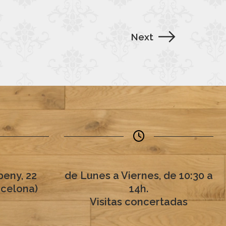
Next
eny, 22
de Lunes a Viernes, de 10:30 a
rcelona)
14h.
Visitas concertadas