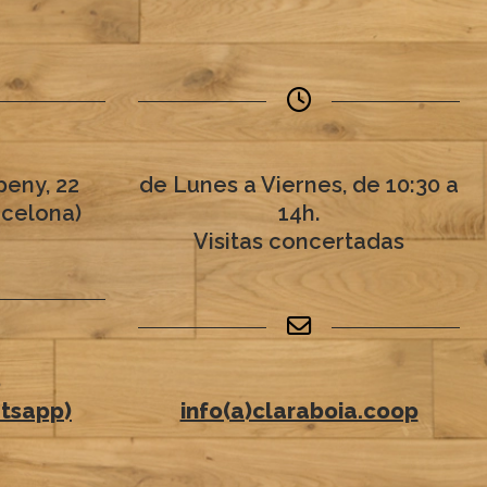
eny, 22
de Lunes a Viernes, de 10:30 a
rcelona)
14h.
Visitas concertadas
6
tsapp)
info(a)claraboia.coop