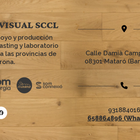
VISUAL SCCL
poyo y producción
asting y laboratorio
Calle Damià Camp
a las provincias de
08301 Mataró (Ba
rona.
93188401
658864896 (Wha