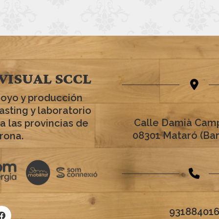
VISUAL SCCL
poyo y producción
asting y laboratorio
Calle Damià Camp
a las provincias de
08301 Mataró (Ba
rona.
93188401