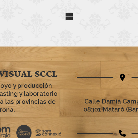
VISUAL SCCL
poyo y producción
asting y laboratorio
Calle Damià Camp
a las provincias de
08301 Mataró (Ba
rona.