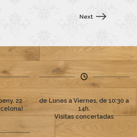
Next
eny, 22
de Lunes a Viernes, de 10:30 a
rcelona)
14h.
Visitas concertadas