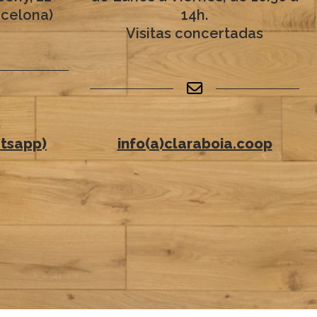
rcelona)
14h.
Visitas concertadas
6
tsapp)
info(a)claraboia.coop