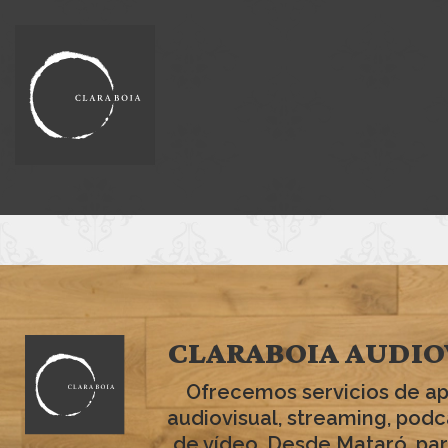
CLARABOIA AUDIO
Ofrecemos servicios de a
audiovisual, streaming, podc
de vídeo. Desde Mataró, par