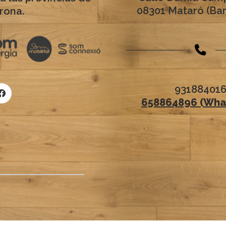
08301 Mataró (Ba
rona.
93188401
658864896 (Wha