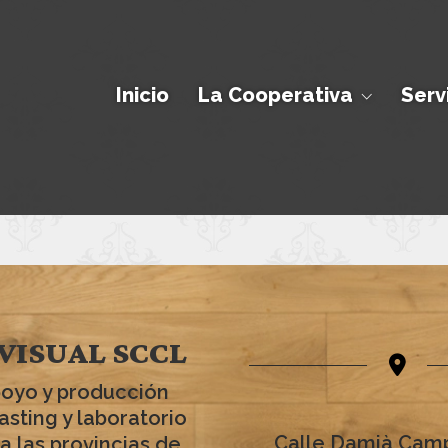
Inicio
La Cooperativa
Serv
VISUAL SCCL
poyo y producción
asting y laboratorio
Calle Damià Camp
a las provincias de