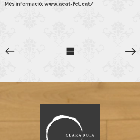
Més informació:
www.acat-fcl.cat/