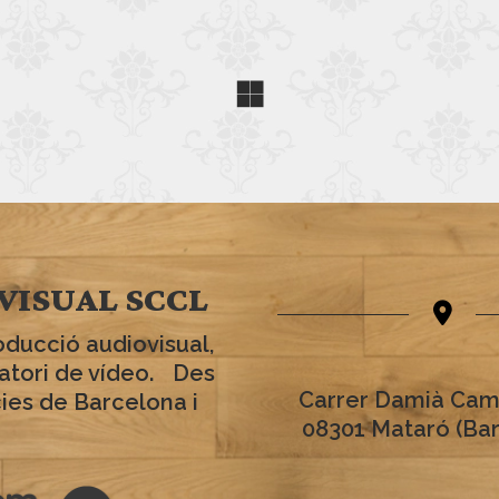
VISUAL SCCL
oducció audiovisual,
ratori de vídeo. Des
Carrer Damià Cam
cies de Barcelona i
08301 Mataró (Ba