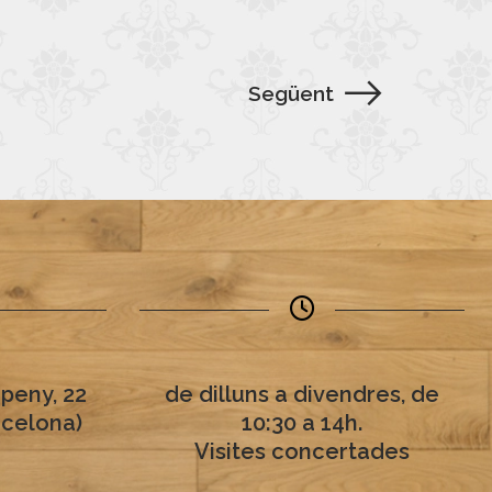
Següent
peny, 22
de dilluns a divendres, de
rcelona)
10:30 a 14h.
Visites concertades