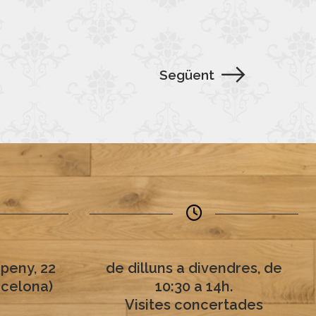
Següent
peny, 22
de dilluns a divendres, de
rcelona)
10:30 a 14h.
Visites concertades