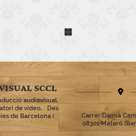
VISUAL SCCL
oducció audiovisual,
ratori de vídeo. Des
Carrer Damià Cam
cies de Barcelona i
08301 Mataró (Ba