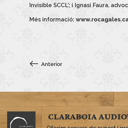
Invisible SCCL’; i Ignasi Faura, adv
Més informació:
www.rocagales.c
Anterior
CLARABOIA AUDIO
Oferim serveis de suport i pr