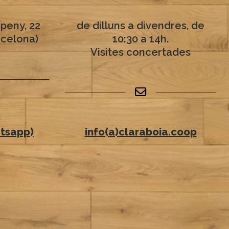
peny, 22
de dilluns a divendres, de
rcelona)
10:30 a 14h.
Visites concertades
6
tsapp)
info(a)claraboia.coop