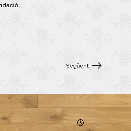
undació.
Següent