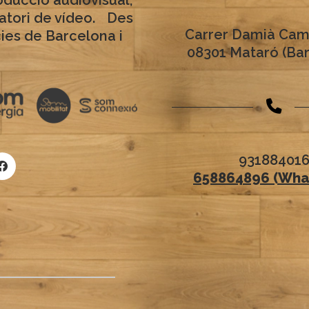
ratori de vídeo. Des
Carrer Damià Cam
cies de Barcelona i
08301 Mataró (Ba
93188401
658864896 (Wha