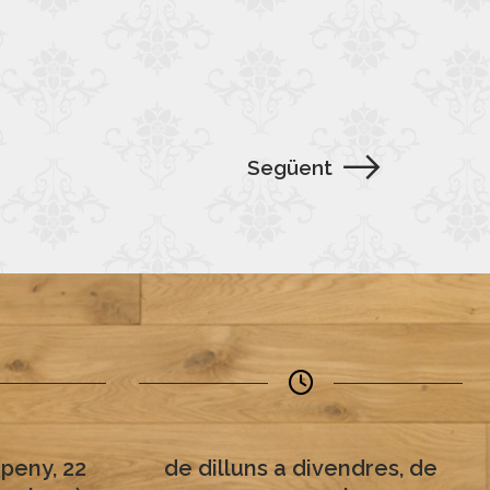
Següent
peny, 22
de dilluns a divendres, de