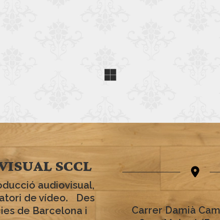
VISUAL SCCL
oducció audiovisual,
ratori de vídeo. Des
Carrer Damià Cam
cies de Barcelona i