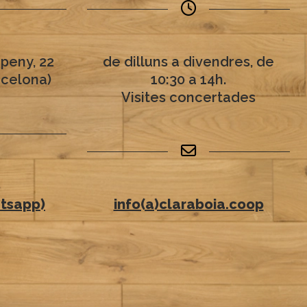
peny, 22
de dilluns a divendres, de
rcelona)
10:30 a 14h.
Visites concertades
6
tsapp)
info(a)claraboia.coop