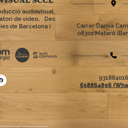
oducció audiovisual,
ratori de vídeo. Des
Carrer Damià Cam
cies de Barcelona i
08301 Mataró (Ba
93188401
658864896 (Wha