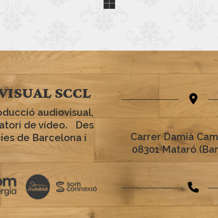
VISUAL SCCL
oducció audiovisual,
ratori de vídeo. Des
Carrer Damià Cam
cies de Barcelona i
08301 Mataró (Ba