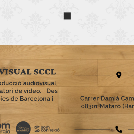
VISUAL SCCL
oducció audiovisual,
ratori de vídeo. Des
Carrer Damià Cam
cies de Barcelona i
08301 Mataró (Ba