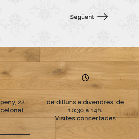
Següent
peny, 22
de dilluns a divendres, de
rcelona)
10:30 a 14h.
Visites concertades