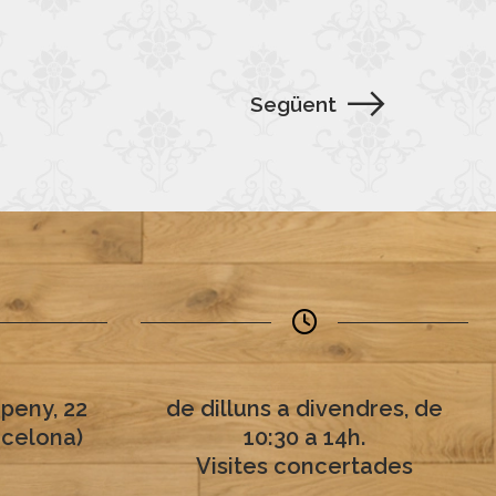
Següent
peny, 22
de dilluns a divendres, de
rcelona)
10:30 a 14h.
Visites concertades