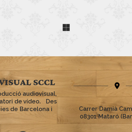
VISUAL SCCL
oducció audiovisual,
ratori de vídeo. Des
Carrer Damià Cam
cies de Barcelona i
08301 Mataró (Ba