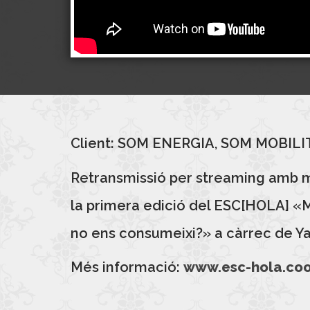
Client: SOM ENERGIA, SOM MOBIL
Retransmissió per streaming amb mu
la primera edició del ESC[HOLA] «Ma
no ens consumeixi?» a càrrec de Y
Més informació:
www.esc-hola.co