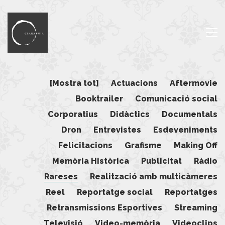
[Mostra tot]
Actuacions
Aftermovie
Booktrailer
Comunicació social
Corporatius
Didàctics
Documentals
Dron
Entrevistes
Esdeveniments
Felicitacions
Grafisme
Making Off
Memòria Històrica
Publicitat
Ràdio
Rareses
Realització amb multicàmeres
Reel
Reportatge social
Reportatges
Retransmissions Esportives
Streaming
Televisió
Video-memòria
Videoclips