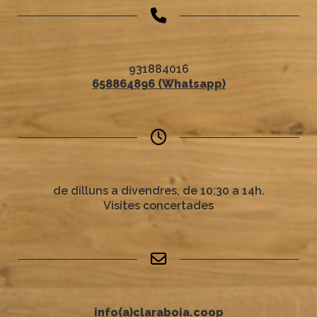
931884016
658864896 (Whatsapp)
de dilluns a divendres, de 10:30 a 14h.
Visites concertades
info(a)claraboia.coop