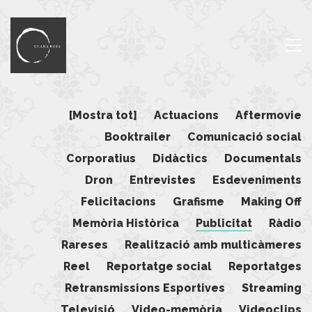
[Mostra tot]
Actuacions
Aftermovie
Booktrailer
Comunicació social
Corporatius
Didàctics
Documentals
Dron
Entrevistes
Esdeveniments
Felicitacions
Grafisme
Making Off
Memòria Històrica
Publicitat
Ràdio
Rareses
Realització amb multicàmeres
Reel
Reportatge social
Reportatges
Retransmissions Esportives
Streaming
Televisió
Video-memòria
Videoclips