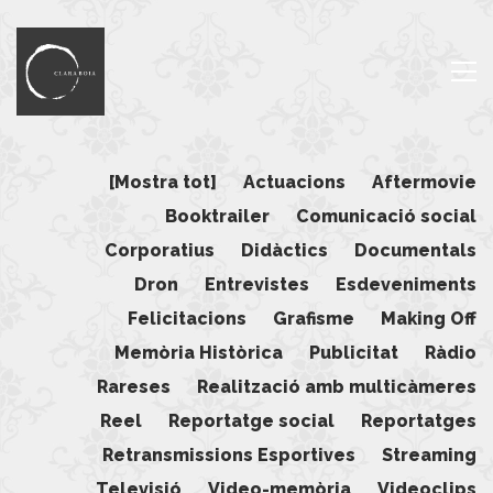
[Mostra tot]
Actuacions
Aftermovie
Booktrailer
Comunicació social
Corporatius
Didàctics
Documentals
Dron
Entrevistes
Esdeveniments
Felicitacions
Grafisme
Making Off
Memòria Històrica
Publicitat
Ràdio
Rareses
Realització amb multicàmeres
Reel
Reportatge social
Reportatges
Retransmissions Esportives
Streaming
Televisió
Video-memòria
Videoclips