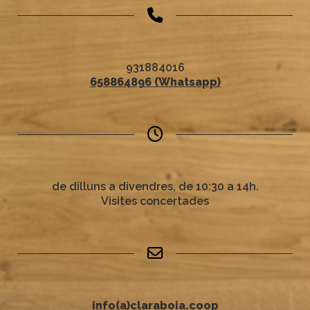
931884016
658864896 (Whatsapp)
de dilluns a divendres, de 10:30 a 14h.
Visites concertades
info(a)claraboia.coop